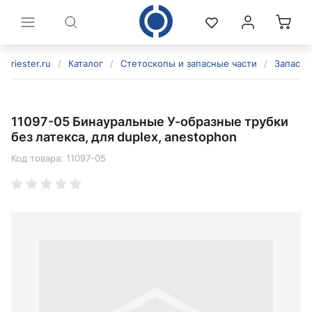
riester.ru
/
Каталог
/
Стетоскопы и запасные части
/
Запасны
11097-05 Бинауральные У-образные трубки
без латекса, для duplex, anestophon
Код товара:
11097-05
политикой конфиденциальности