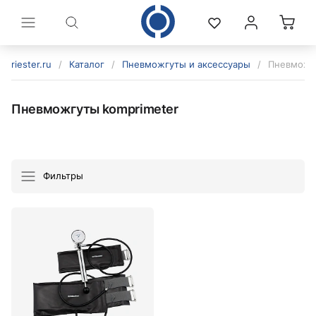
riester.ru
/
Каталог
/
Пневможгуты и аксессуары
/
Пневможг
Пневможгуты komprimeter
Фильтры
политикой конфиденциальности