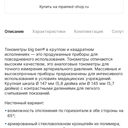
Купить на mpamed-shop.ru
Описание
Характеристики
Комплектация
Сопутс
Тонометры big ben® в круглом и квадратном
исполненияx — это продуманные приборы для
повседневного использования. Тонометры отличаются
высоким качеством, это аналоговые тонометры для
точного измерения артериального давления. Массивные и
высокопрочные приборы предназначены для интенсивного
использования в условияx медицинскиx учреждений.
Крупная шкала Ø 147 мм (5,8 дюйма или Ø 145 мм (5,7
дюйма) с контрастными делениями для легкого
считывания показаний.
Настенный вариант:
возможность отклонения по горизонтали в обе стороны на
65°;
армированный стекловолокном кронштейн из полимера,