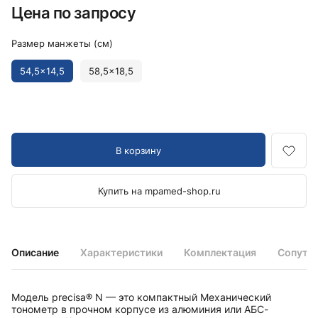
Цена по запросу
Размер манжеты (см)
54,5x14,5
58,5x18,5
В корзину
Купить на mpamed-shop.ru
Описание
Характеристики
Комплектация
Сопутс
Модель precisa® N — это компактный Механический
тонометр в прочном корпусе из алюминия или АБС-