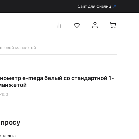
Сайт для физлиц
анговой манжетой
Перейти в каталог
Дерматоскопы и аксессуары
нометр e-mega белый со стандартной 1-
Аксессуары для дерматоскопов
манжетой
Дерматоскопы
-150
Диагностика
Тонометры
Запасные части и комплектующие
апросу
Аккумуляторы и зарядные устройства
Рукоятки для диагностических приборов
мплекта