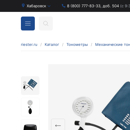
Хабаровск
8 (800) 777-83-33, доб. 504
(с 9:
riester.ru
/
Каталог
/
Тонометры
/
Механические то
Бинокулярные лупы и аксессуары
Аксессуары для бинокулярных луп
Бинокулярные лупы
Оголовья для бинокулярных луп
Диагностические наборы отоскопов и
офтальмоскопов
Диагностические наборы de luxe
Диагностические наборы e-scope
Диагностические наборы Econom