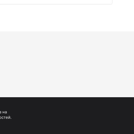
з на
остей.