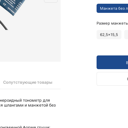
Камертоны и наборы
Камертоны
Манжета без л
Наборы камертонов
Размер манжеты
Медицинские светильники
Запасные части к медицинским светильникам
62,5x15,5
Медицинские осветители
Налобные осветители и рефлекторы
Пневможгуты и аксессуары
Аксессуары для komprimeter
Манжеты для komprimeter
Пневможгуты komprimeter
Сопутствующие товары
Пульсоксиметры ri-fox N
нероидный тонометр для
Термометры и аксессуары
мя шлангами и манжетой без
гономичной форме груши;