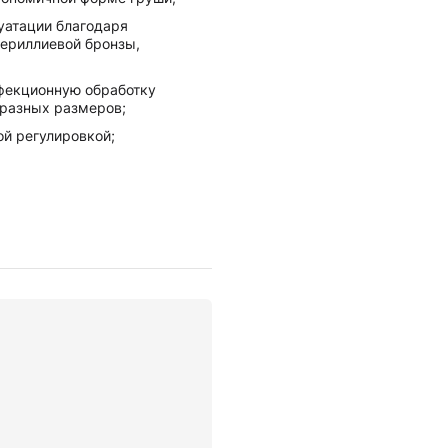
уатации благодаря
ериллиевой бронзы,
фекционную обработку
разныx размеров;
ой регулировкой;